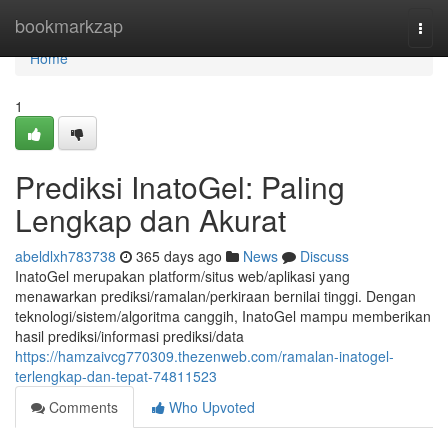
Home
bookmarkzap
Togg
navi
Home
1
Prediksi InatoGel: Paling
Lengkap dan Akurat
abeldlxh783738
365 days ago
News
Discuss
InatoGel merupakan platform/situs web/aplikasi yang
menawarkan prediksi/ramalan/perkiraan bernilai tinggi. Dengan
teknologi/sistem/algoritma canggih, InatoGel mampu memberikan
hasil prediksi/informasi prediksi/data
https://hamzaivcg770309.thezenweb.com/ramalan-inatogel-
terlengkap-dan-tepat-74811523
Comments
Who Upvoted