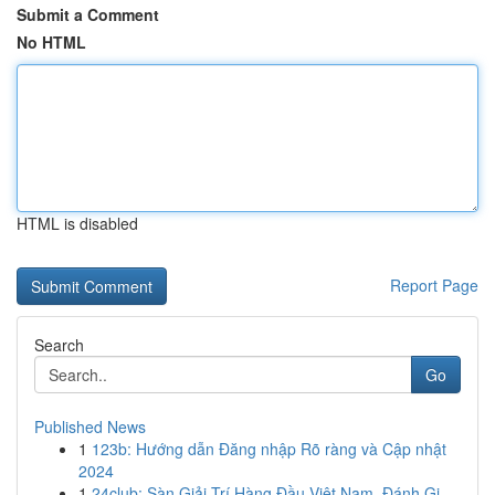
Submit a Comment
No HTML
HTML is disabled
Report Page
Search
Go
Published News
1
123b: Hướng dẫn Đăng nhập Rõ ràng và Cập nhật
2024
1
24club: Sàn Giải Trí Hàng Đầu Việt Nam, Đánh Gi...