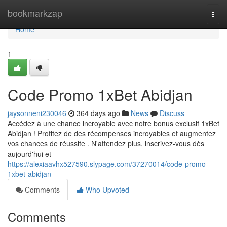
Home
bookmarkzap
Togg
navi
Home
1
Code Promo 1xBet Abidjan
jaysonneni230046
364 days ago
News
Discuss
Accédez à une chance incroyable avec notre bonus exclusif 1xBet
Abidjan ! Profitez de des récompenses incroyables et augmentez
vos chances de réussite . N'attendez plus, inscrivez-vous dès
aujourd'hui et
https://alexiaavhx527590.slypage.com/37270014/code-promo-
1xbet-abidjan
Comments
Who Upvoted
Comments