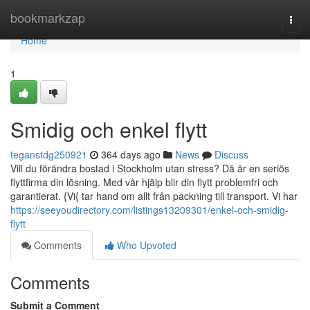
Home
bookmarkzap
Togg
navi
Home
1
Smidig och enkel flytt
teganstdg250921
364 days ago
News
Discuss
Vill du förändra bostad i Stockholm utan stress? Då är en seriös
flyttfirma din lösning. Med vår hjälp blir din flytt problemfri och
garantierat. {Vi{ tar hand om allt från packning till transport. Vi har
https://seeyoudirectory.com/listings13209301/enkel-och-smidig-
flytt
Comments
Who Upvoted
Comments
Submit a Comment