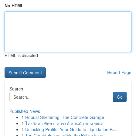
No HTML
HTML is disabled
Report Page
Search
Go
Published News
1
Robust Sheltering: The Concrete Garage
1
โค้งวิลล่า พัทยา: สวรรค์ ส่วนตัว ข้าง ทะเล
1
Unlocking Profits: Your Guide to Liquidation Pa...
1
Top Combi Boilers within the British Isles...