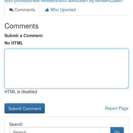
door-professionele-verkeersrecht-advocaten-bij-verkeerszaken
Comments
Who Upvoted
Comments
Submit a Comment
No HTML
HTML is disabled
Report Page
Search
Go