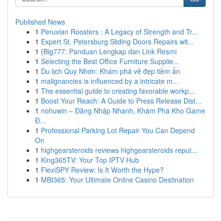
Published News
1
Peruvian Roosters : A Legacy of Strength and Tr...
1
Expert St. Petersburg Sliding Doors Repairs wit...
1
{Big777: Panduan Lengkap dan Link Resmi
1
Selecting the Best Office Furniture Supplie...
1
Du lịch Quy Nhơn: Khám phá vẻ đẹp tiềm ẩn
1
malignancies is influenced by a intricate m...
1
The essential guide to creating favorable workp...
1
Boost Your Reach: A Guide to Press Release Dist...
1
nohuwin – Đăng Nhập Nhanh, Khám Phá Kho Game
Đ...
1
Professional Parking Lot Repair You Can Depend
On
1
highgearsteroids reviews highgearsteroids reput...
1
King365TV: Your Top IPTV Hub
1
FlexiSPY Review: Is It Worth the Hype?
1
MBI365: Your Ultimate Online Casino Destination