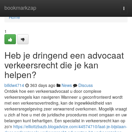
Home
bookmarkzap
Togg
navi
Home
1
Heb je dringend een advocaat
verkeersrecht die je kan
helpen?
billdw4714
363 days ago
News
Discuss
Ontdek hoe een verkeersadvocaat u door complexe
verkeersregels kan navigeren Wanneer u geconfronteerd wordt
met een verkeersovertreding, kan de ingewikkeldheid van
verkeersregelgeving zeer verwarrend overkomen. Mogelijk vraagt
u zich af hoe u met de juridische procedures moet omgaan en uw
belangen kunt behartigen. Een specialist in verkeersrecht kan op
zo'n
https://elliottzbazb.blogadvize.com/44574710/laat-je-bijstaan-