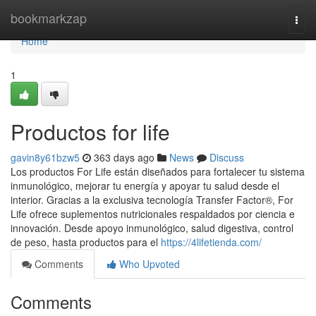
Home
bookmarkzap
Togg
navi
Home
1
Productos for life
gavin8y61bzw5
363 days ago
News
Discuss
Los productos For Life están diseñados para fortalecer tu sistema
inmunológico, mejorar tu energía y apoyar tu salud desde el
interior. Gracias a la exclusiva tecnología Transfer Factor®, For
Life ofrece suplementos nutricionales respaldados por ciencia e
innovación. Desde apoyo inmunológico, salud digestiva, control
de peso, hasta productos para el
https://4lifetienda.com/
Comments
Who Upvoted
Comments