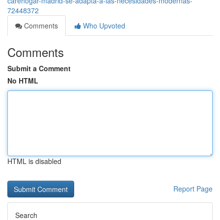
carehogar-madrid-se-adapta-a-las-necesidades-modernas-
72448372
Comments
Who Upvoted
Comments
Submit a Comment
No HTML
HTML is disabled
Report Page
Search