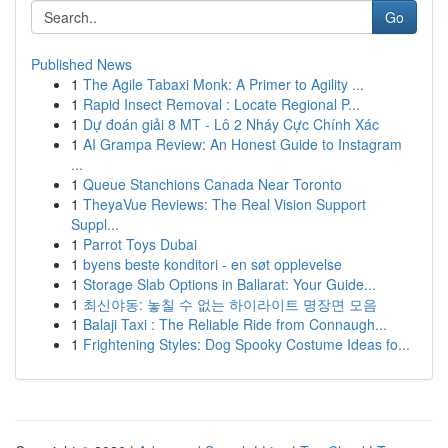
Go
Published News
1
The Agile Tabaxi Monk: A Primer to Agility ...
1
Rapid Insect Removal : Locate Regional P...
1
Dự đoán giải 8 MT - Lô 2 Nháy Cực Chính Xác
1
AI Grampa Review: An Honest Guide to Instagram
...
1
Queue Stanchions Canada Near Toronto
1
TheyaVue Reviews: The Real Vision Support
Suppl...
1
Parrot Toys Dubai
1
byens beste konditori - en søt opplevelse
1
Storage Slab Options in Ballarat: Your Guide...
1
최신야동: 놓칠 수 없는 하이라이트 명장면 모음
1
Balaji Taxi : The Reliable Ride from Connaugh...
1
Frightening Styles: Dog Spooky Costume Ideas fo...