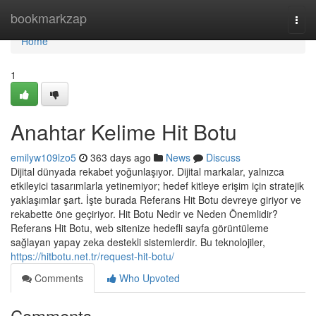
Home
bookmarkzap
Togg
navi
Home
1
Anahtar Kelime Hit Botu
emilyw109lzo5
363 days ago
News
Discuss
Dijital dünyada rekabet yoğunlaşıyor. Dijital markalar, yalnızca
etkileyici tasarımlarla yetinemiyor; hedef kitleye erişim için stratejik
yaklaşımlar şart. İşte burada Referans Hit Botu devreye giriyor ve
rekabette öne geçiriyor. Hit Botu Nedir ve Neden Önemlidir?
Referans Hit Botu, web sitenize hedefli sayfa görüntüleme
sağlayan yapay zeka destekli sistemlerdir. Bu teknolojiler,
https://hitbotu.net.tr/request-hit-botu/
Comments
Who Upvoted
Comments