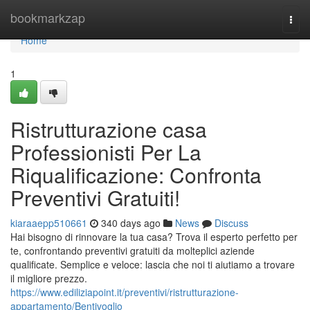
Home
bookmarkzap
Togg
navi
Home
1
Ristrutturazione casa
Professionisti Per La
Riqualificazione: Confronta
Preventivi Gratuiti!
kiaraaepp510661
340 days ago
News
Discuss
Hai bisogno di rinnovare la tua casa? Trova il esperto perfetto per
te, confrontando preventivi gratuiti da molteplici aziende
qualificate. Semplice e veloce: lascia che noi ti aiutiamo a trovare
il migliore prezzo.
https://www.ediliziapoint.it/preventivi/ristrutturazione-
appartamento/Bentivoglio