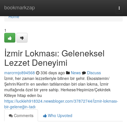
Home
bookmarkzap
Togg
navi
Home
1
İzmir Lokması: Geleneksel
Lezzet Deneyimi
marcrmjo894568
336 days ago
News
Discuss
İzmir, her zaman lezzetleriyle bilinen bir şehir. Ekosistemin/
Şehrin/Kent'in en sevilen tatlılarından biri olan lokma, İzmir
mutfağında özel bir yere sahip. Herkese/Hepimize/Çekirdek
Kitleye hitap eden bu
https://luckleh918324.newsbloger.com/37872744/İzmir-lokması-
bir-geleneğin-tadı
Comments
Who Upvoted