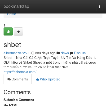
Home
bookmarkzap
Togg
navi
Home
1
shbet
albertusdz372596
333 days ago
News
Discuss
Shbet – Nhà Cái Cá Cược Trực Tuyến Uy Tín Và Hàng Đầu 1.
Giới thiệu về Shbet Shbet là một trong những nhà cái cá cược
trực tuyến được yêu thích nhất tại Việt Nam,
https://shbetasia.com/
Comments
Who Upvoted
Comments
Submit a Comment
No HTML