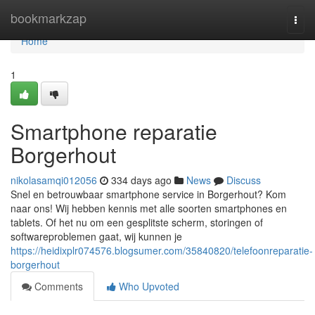
Home
bookmarkzap
Togg
navi
Home
1
Smartphone reparatie
Borgerhout
nikolasamqi012056
334 days ago
News
Discuss
Snel en betrouwbaar smartphone service in Borgerhout? Kom
naar ons! Wij hebben kennis met alle soorten smartphones en
tablets. Of het nu om een gesplitste scherm, storingen of
softwareproblemen gaat, wij kunnen je
https://heidixplr074576.blogsumer.com/35840820/telefoonreparatie-
borgerhout
Comments
Who Upvoted