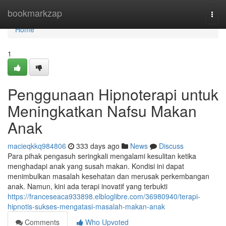
Home
bookmarkzap
Togg
navi
Home
1
Penggunaan Hipnoterapi untuk
Meningkatkan Nafsu Makan
Anak
macieqkkq984806
333 days ago
News
Discuss
Para pihak pengasuh seringkali mengalami kesulitan ketika
menghadapi anak yang susah makan. Kondisi ini dapat
menimbulkan masalah kesehatan dan merusak perkembangan
anak. Namun, kini ada terapi inovatif yang terbukti
https://franceseaca933898.elbloglibre.com/36980940/terapi-
hipnotis-sukses-mengatasi-masalah-makan-anak
Comments
Who Upvoted