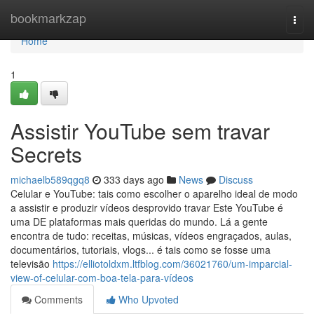
Home
bookmarkzap
Togg
navi
Home
1
Assistir YouTube sem travar
Secrets
michaelb589qgq8
333 days ago
News
Discuss
Celular e YouTube: tais como escolher o aparelho ideal de modo
a assistir e produzir vídeos desprovido travar Este YouTube é
uma DE plataformas mais queridas do mundo. Lá a gente
encontra de tudo: receitas, músicas, vídeos engraçados, aulas,
documentários, tutoriais, vlogs... é tais como se fosse uma
televisão
https://elliotoldxm.ltfblog.com/36021760/um-imparcial-
view-of-celular-com-boa-tela-para-vídeos
Comments
Who Upvoted