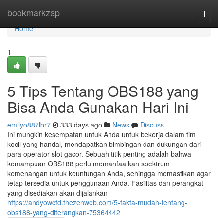
Home
bookmarkzap
Togg
navi
Home
1
5 Tips Tentang OBS188 yang
Bisa Anda Gunakan Hari Ini
emilyo887lbr7
333 days ago
News
Discuss
Ini mungkin kesempatan untuk Anda untuk bekerja dalam tim
kecil yang handal, mendapatkan bimbingan dan dukungan dari
para operator slot gacor. Sebuah titik penting adalah bahwa
kemampuan OBS188 perlu memanfaatkan spektrum
kemenangan untuk keuntungan Anda, sehingga memastikan agar
tetap tersedia untuk penggunaan Anda. Fasilitas dan perangkat
yang disediakan akan dijalankan
https://andyowcfd.thezenweb.com/5-fakta-mudah-tentang-
obs188-yang-diterangkan-75364442