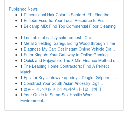
Published News
1
Dimensional Hair Color in Sanford, FL: Find the...
1
Entibbe Escorts: Your Local Resource to Ass...
1
Belcamp MD: Find Top Commercial Floor Cleaning
...
1
I not able of satisfy said request . Cre...
1
Metal Shielding: Safeguarding Wood through Time
1
Diagnose My Car: Get Instant Online Vehicle Dia...
1
Enter Kingph: Your Gateway to Online Gaming
1
Quick and Enjoyable: The 3 Min Finance Method o...
1
The Leading Home Contractors: Find A Perfect
Match
1
Epilator Kryształowy Łagodny z Długim Gripem – ...
1
Construct Your South Asian Ancestry Digit...
1
클린시계, 인테리어의 숨겨진 감각을 더하다
1
Your Guide to Same-Sex Hostile Work
Environment...