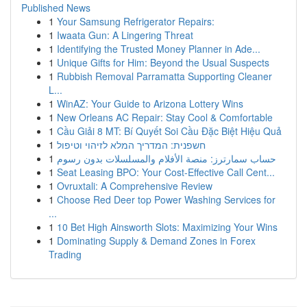
Published News
1
Your Samsung Refrigerator Repairs:
1
Iwaata Gun: A Lingering Threat
1
Identifying the Trusted Money Planner in Ade...
1
Unique Gifts for Him: Beyond the Usual Suspects
1
Rubbish Removal Parramatta Supporting Cleaner
L...
1
WinAZ: Your Guide to Arizona Lottery Wins
1
New Orleans AC Repair: Stay Cool & Comfortable
1
Cầu Giải 8 MT: Bí Quyết Soi Cầu Đặc Biệt Hiệu Quả
1
חשפנית: המדריך המלא לזיהוי וטיפול
1
حساب سمارترز: منصة الأفلام والمسلسلات بدون رسوم
1
Seat Leasing BPO: Your Cost-Effective Call Cent...
1
Ovruxtali: A Comprehensive Review
1
Choose Red Deer top Power Washing Services for
...
1
10 Bet High Ainsworth Slots: Maximizing Your Wins
1
Dominating Supply & Demand Zones in Forex
Trading