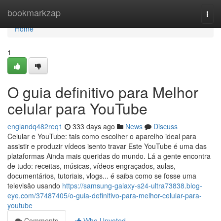
Home
bookmarkzap
Togg
navi
Home
1
O guia definitivo para Melhor
celular para YouTube
englandq482req1
333 days ago
News
Discuss
Celular e YouTube: tais como escolher o aparelho ideal para
assistir e produzir vídeos isento travar Este YouTube é uma das
plataformas Ainda mais queridas do mundo. Lá a gente encontra
de tudo: receitas, músicas, vídeos engraçados, aulas,
documentários, tutoriais, vlogs... é saiba como se fosse uma
televisão usando
https://samsung-galaxy-s24-ultra73838.blog-
eye.com/37487405/o-guia-definitivo-para-melhor-celular-para-
youtube
Comments
Who Upvoted