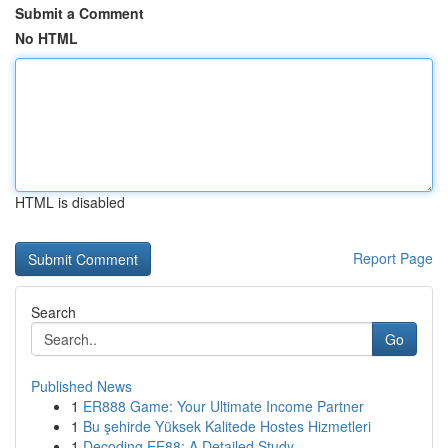
Submit a Comment
No HTML
HTML is disabled
Report Page
Search
Go
Published News
1
ER888 Game: Your Ultimate Income Partner
1
Bu şehirde Yüksek Kalitede Hostes Hizmetleri
1
Decoding EE88: A Detailed Study