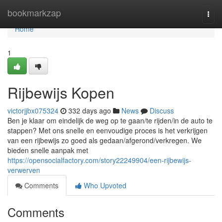
Home
bookmarkzap
Togg
navi
Home
1
Rijbewijs Kopen
victorjjbx075324
332 days ago
News
Discuss
Ben je klaar om eindelijk de weg op te gaan/te rijden/in de auto te
stappen? Met ons snelle en eenvoudige proces is het verkrijgen
van een rijbewijs zo goed als gedaan/afgerond/verkregen. We
bieden snelle aanpak met
https://opensocialfactory.com/story22249904/een-rijbewijs-
verwerven
Comments
Who Upvoted
Comments