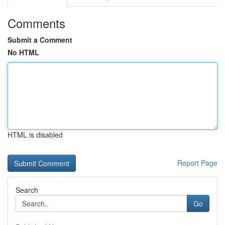
Comments
Submit a Comment
No HTML
HTML is disabled
Report Page
Search
Go