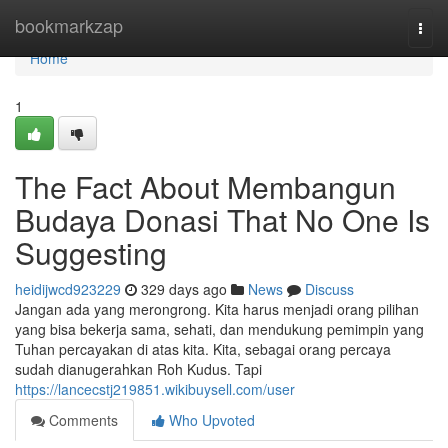
Home
bookmarkzap
Togg
navi
Home
1
The Fact About Membangun
Budaya Donasi That No One Is
Suggesting
heidijwcd923229
329 days ago
News
Discuss
Jangan ada yang merongrong. Kita harus menjadi orang pilihan
yang bisa bekerja sama, sehati, dan mendukung pemimpin yang
Tuhan percayakan di atas kita. Kita, sebagai orang percaya
sudah dianugerahkan Roh Kudus. Tapi
https://lancecstj219851.wikibuysell.com/user
Comments
Who Upvoted