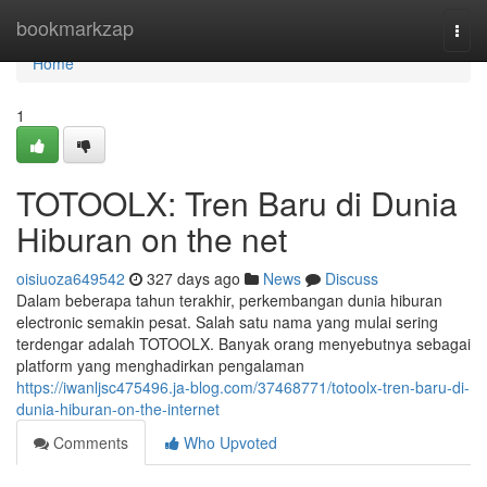
Home
bookmarkzap
Togg
navi
Home
1
TOTOOLX: Tren Baru di Dunia
Hiburan on the net
oisiuoza649542
327 days ago
News
Discuss
Dalam beberapa tahun terakhir, perkembangan dunia hiburan
electronic semakin pesat. Salah satu nama yang mulai sering
terdengar adalah TOTOOLX. Banyak orang menyebutnya sebagai
platform yang menghadirkan pengalaman
https://iwanljsc475496.ja-blog.com/37468771/totoolx-tren-baru-di-
dunia-hiburan-on-the-internet
Comments
Who Upvoted