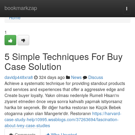
Home
bookmarkzap
Togg
navi
Home
1
5 Simple Techniques For Buy
Case Solution
davidp448xra8
324 days ago
News
Discuss
Achieve a systematic technique for providing standout products
and services and experiences that offer a aggressive edge and
Create buyer loyalty. Yakın olması nedeniyle Rumeli Hisarı'nı
ziyaret etmeden önce veya sonra kahvaltı yapmak istiyorsanız
harika bir seçenek. Bir diğer harika restoran ise Küçük Bebek
otogarına yakın olan Mangerie'dir. Restoranın
https://harvard-
case-study-help10995.wssblogs.com/37263694/fascination-
about-ivey-case-studies
Comments
Who Upvoted