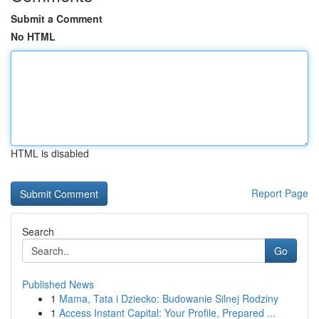
Submit a Comment
No HTML
HTML is disabled
Report Page
Search
Go
Published News
1
Mama, Tata i Dziecko: Budowanie Silnej Rodziny
1
Access Instant Capital: Your Profile, Prepared ...