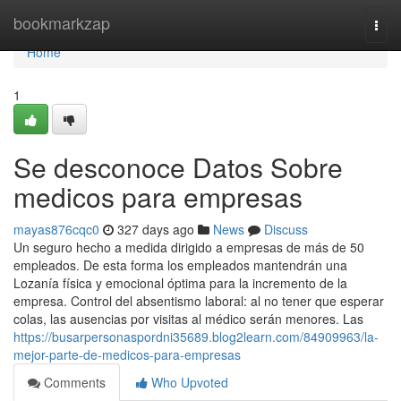
Home
bookmarkzap
Togg
navi
Home
1
Se desconoce Datos Sobre
medicos para empresas
mayas876cqc0
327 days ago
News
Discuss
Un seguro hecho a medida dirigido a empresas de más de 50
empleados. De esta forma los empleados mantendrán una
Lozanía física y emocional óptima para la incremento de la
empresa. Control del absentismo laboral: al no tener que esperar
colas, las ausencias por visitas al médico serán menores. Las
https://busarpersonaspordni35689.blog2learn.com/84909963/la-
mejor-parte-de-medicos-para-empresas
Comments
Who Upvoted