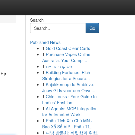
Search
Go
Published News
1
Gold Coast Clear Carts
1
Purchase Vapes Online
Australia: Your Compl...
1
פסיקת יהודיים
1
Building Fortunes: Rich
. Hệ
Strategies for a Secure...
1
Kajakken op de Amblève:
Jouw Gids voor een Onve...
1
Chic Looks : Your Guide to
Ladies’ Fashion
1
AI Agents: MCP Integration
for Automated Workfl...
1
Phân Tích Xỉu Chủ MN -
Bao Xổ Số VIP : Phân Tí...
1
다낭 밤문화: 짜릿함과 위험,