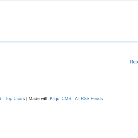
Rep
d
|
Top Users
| Made with
Kliqqi CMS
|
All RSS Feeds