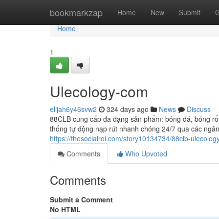
Home
bookmarkzap
Home
New
Submit
G
Home
1
Ulecology-com
elijah6y46svw2
324 days ago
News
Discuss
88CLB cung cấp đa dạng sản phẩm: bóng đá, bóng rổ, t
thống tự động nạp rút nhanh chóng 24/7 qua các ngân 
https://thesocialroi.com/story10134734/88clb-ulecolog
Comments
Who Upvoted
Comments
Submit a Comment
No HTML