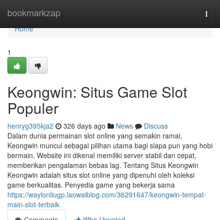
Home
bookmarkzap
Togg
navi
Home
1
Keongwin: Situs Game Slot
Populer
henryg395kja2
326 days ago
News
Discuss
Dalam dunia permainan slot online yang semakin ramai,
Keongwin muncul sebagai pilihan utama bagi siapa pun yang hobi
bermain. Website ini dikenal memiliki server stabil dan cepat,
memberikan pengalaman bebas lag. Tentang Situs Keongwin
Keongwin adalah situs slot online yang dipenuhi oleh koleksi
game berkualitas. Penyedia game yang bekerja sama
https://waylonliugp.laowaiblog.com/36291647/keongwin-tempat-
main-slot-terbaik
Comments
Who Upvoted