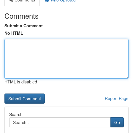
Comments
Submit a Comment
No HTML
HTML is disabled
Report Page
Search
Go