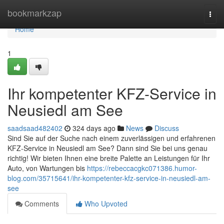
Home
bookmarkzap
Togg
navi
Home
1
Ihr kompetenter KFZ-Service in
Neusiedl am See
saadsaad482402
324 days ago
News
Discuss
Sind Sie auf der Suche nach einem zuverlässigen und erfahrenen
KFZ-Service in Neusiedl am See? Dann sind Sie bei uns genau
richtig! Wir bieten Ihnen eine breite Palette an Leistungen für Ihr
Auto, von Wartungen bis
https://rebeccacgkc071386.humor-
blog.com/35715641/ihr-kompetenter-kfz-service-in-neusiedl-am-
see
Comments
Who Upvoted