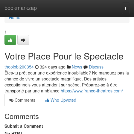
Home
bookmarkzap
Togg
navi
Home
1
Votre Place Pour le Spectacle
theolbbl200354
324 days ago
News
Discuss
Êtes-tu prêt pour une expérience inoubliable? Ne manquez pas la
chance de vivre un spectacle magnifique. Des artistes
exceptionnels vous attendent sur scène. Préparez-se à être
transporté par une ambiance
https://www.france-theatres.com/
Comments
Who Upvoted
Comments
Submit a Comment
No HTML