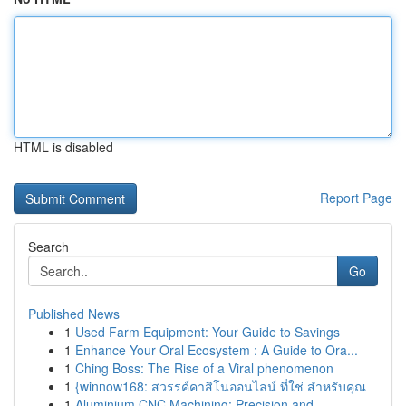
HTML is disabled
Report Page
Search
Go
Published News
1
Used Farm Equipment: Your Guide to Savings
1
Enhance Your Oral Ecosystem : A Guide to Ora...
1
Ching Boss: The Rise of a Viral phenomenon
1
{winnow168: สวรรค์คาสิโนออนไลน์ ที่ใช่ สำหรับคุณ
1
Aluminium CNC Machining: Precision and