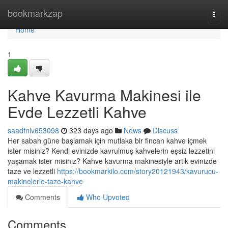
Home
bookmarkzap
Togg
navi
Home
1
Kahve Kavurma Makinesi ile
Evde Lezzetli Kahve
saadfnlv653098
323 days ago
News
Discuss
Her sabah güne başlamak için mutlaka bir fincan kahve içmek
ister misiniz? Kendi evinizde kavrulmuş kahvelerin eşsiz lezzetini
yaşamak ister misiniz? Kahve kavurma makinesiyle artık evinizde
taze ve lezzetli
https://bookmarkilo.com/story20121943/kavurucu-
makinelerle-taze-kahve
Comments
Who Upvoted
Comments