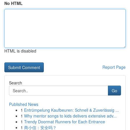
No HTML
HTML is disabled
Report Page
Search
Go
Published News
1
Entrümpelung Kaufbeuren: Schnell & Zuverlässig ...
1
Why mentor songs to kids delivers extensive adv...
1
Trendy Doormat Runners for Each Entrance
1
商小信：安全吗？