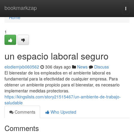
Home
bookmarkzap
Togg
navi
Home
1
un espacio laboral seguro
elodiemjxb060562
306 days ago
News
Discuss
El bienestar de los empleados en el ambiente laboral es
fundamental para la efectividad de cualquier empresa. Para
obtener un ambiente propicio para el bienestar, es necesario
implementar medidas protectoras.
https://kingslists.com/story21515467/un-ambiente-de-trabajo-
saludable
Comments
Who Upvoted
Comments