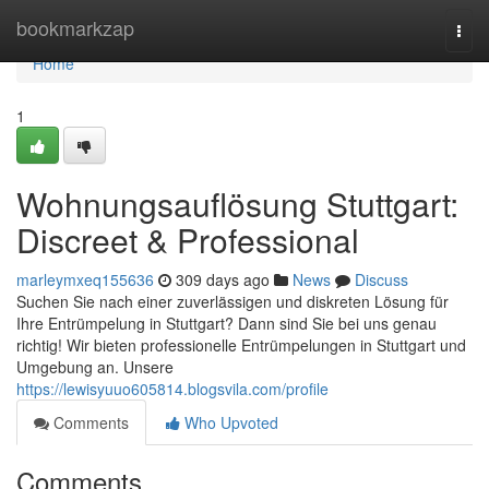
Home
bookmarkzap
Togg
navi
Home
1
Wohnungsauflösung Stuttgart:
Discreet & Professional
marleymxeq155636
309 days ago
News
Discuss
Suchen Sie nach einer zuverlässigen und diskreten Lösung für
Ihre Entrümpelung in Stuttgart? Dann sind Sie bei uns genau
richtig! Wir bieten professionelle Entrümpelungen in Stuttgart und
Umgebung an. Unsere
https://lewisyuuo605814.blogsvila.com/profile
Comments
Who Upvoted
Comments