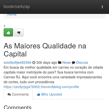
Home
bookmarkzap
Togg
navi
Home
1
As Maiores Qualidade na
Capital
estelledfjw482586
306 days ago
News
Discuss
Em busca da melhor qualidade em carnes no coração de cidade
capitala maior metrópole do país? Sua busca termina com
Carnes RJ. Aqui você encontra uma variedade impressionantes
de cortes, tudo com procedência
https://cecilyrjvg476952.thenerdsblog.com/profile
Comments
Who Upvoted
Comments