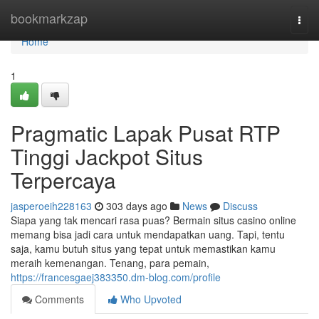
Home
bookmarkzap
Togg
navi
Home
1
Pragmatic Lapak Pusat RTP
Tinggi Jackpot Situs
Terpercaya
jasperoeih228163
303 days ago
News
Discuss
Siapa yang tak mencari rasa puas? Bermain situs casino online
memang bisa jadi cara untuk mendapatkan uang. Tapi, tentu
saja, kamu butuh situs yang tepat untuk memastikan kamu
meraih kemenangan. Tenang, para pemain,
https://francesgaej383350.dm-blog.com/profile
Comments
Who Upvoted