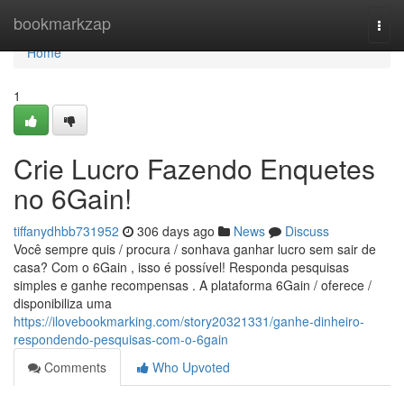
Home
bookmarkzap
Togg
navi
Home
1
Crie Lucro Fazendo Enquetes
no 6Gain!
tiffanydhbb731952
306 days ago
News
Discuss
Você sempre quis / procura / sonhava ganhar lucro sem sair de
casa? Com o 6Gain , isso é possível! Responda pesquisas
simples e ganhe recompensas . A plataforma 6Gain / oferece /
disponibiliza uma
https://ilovebookmarking.com/story20321331/ganhe-dinheiro-
respondendo-pesquisas-com-o-6gain
Comments
Who Upvoted