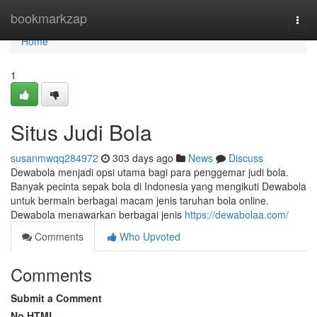
Home
bookmarkzap
Togg
navi
Home
1
Situs Judi Bola
susanmwqq284972
303 days ago
News
Discuss
Dewabola menjadi opsi utama bagi para penggemar judi bola.
Banyak pecinta sepak bola di Indonesia yang mengikuti Dewabola
untuk bermain berbagai macam jenis taruhan bola online.
Dewabola menawarkan berbagai jenis
https://dewabolaa.com/
Comments
Who Upvoted
Comments
Submit a Comment
No HTML