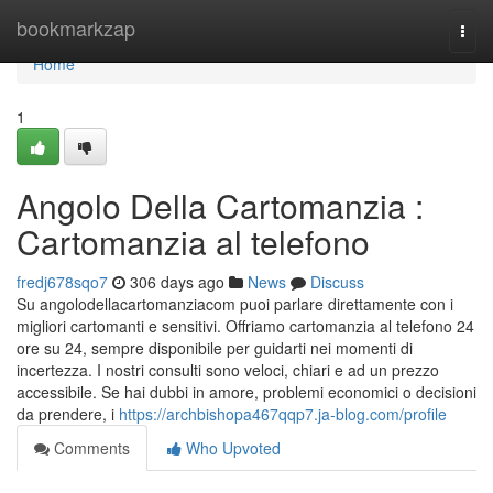
Home
bookmarkzap
Togg
navi
Home
1
Angolo Della Cartomanzia :
Cartomanzia al telefono
fredj678sqo7
306 days ago
News
Discuss
Su angolodellacartomanziacom puoi parlare direttamente con i
migliori cartomanti e sensitivi. Offriamo cartomanzia al telefono 24
ore su 24, sempre disponibile per guidarti nei momenti di
incertezza. I nostri consulti sono veloci, chiari e ad un prezzo
accessibile. Se hai dubbi in amore, problemi economici o decisioni
da prendere, i
https://archbishopa467qqp7.ja-blog.com/profile
Comments
Who Upvoted