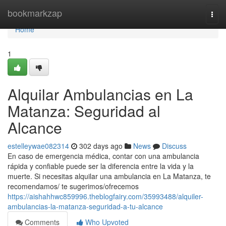
Home
bookmarkzap
Togg
navi
Home
1
Alquilar Ambulancias en La
Matanza: Seguridad al
Alcance
estelleywae082314
302 days ago
News
Discuss
En caso de emergencia médica, contar con una ambulancia
rápida y confiable puede ser la diferencia entre la vida y la
muerte. Si necesitas alquilar una ambulancia en La Matanza, te
recomendamos/ te sugerimos/ofrecemos
https://aishahhwc859996.theblogfairy.com/35993488/alquiler-
ambulancias-la-matanza-seguridad-a-tu-alcance
Comments
Who Upvoted