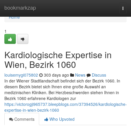
Home
bookmarkzap
Togg
navi
Home
1
Kardiologische Expertise in
Wien, Bezirk 1060
louisemygi075802
303 days ago
News
Discuss
In der Wiener Stadtlandschaft befindet sich der Bezirk 1060. In
diesem Bezirk bietet sich Ihnen eine große Auswahl an
medizinischen Kliniken. Bei Herzbeschwerden stehen Ihnen in
Bezirk 1060 erfahrene Kardiologen zur
https://victorogji965737.bleepblogs.com/37394526/kardiologische-
expertise-in-wien-bezirk-1060
Comments
Who Upvoted