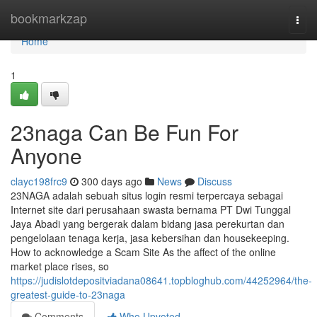
Home
bookmarkzap
Togg
navi
Home
1
23naga Can Be Fun For
Anyone
clayc198frc9
300 days ago
News
Discuss
23NAGA adalah sebuah situs login resmi terpercaya sebagai
Internet site dari perusahaan swasta bernama PT Dwi Tunggal
Jaya Abadi yang bergerak dalam bidang jasa perekurtan dan
pengelolaan tenaga kerja, jasa kebersihan dan housekeeping.
How to acknowledge a Scam Site As the affect of the online
market place rises, so
https://judislotdepositviadana08641.topbloghub.com/44252964/the-
greatest-guide-to-23naga
Comments
Who Upvoted