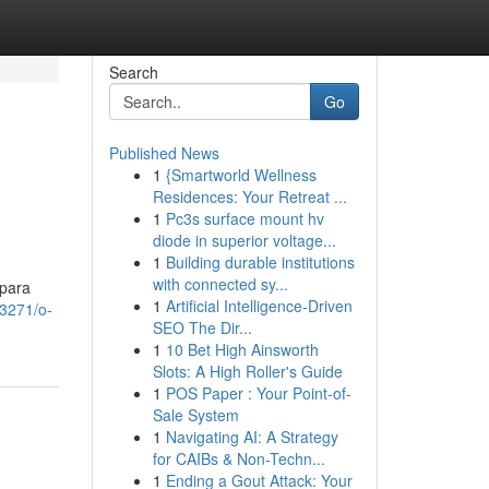
Search
Go
Published News
1
{Smartworld Wellness
Residences: Your Retreat ...
1
Pc3s surface mount hv
diode in superior voltage...
1
Building durable institutions
with connected sy...
 para
1
Artificial Intelligence-Driven
73271/o-
SEO The Dir...
1
10 Bet High Ainsworth
Slots: A High Roller's Guide
1
POS Paper : Your Point-of-
Sale System
1
Navigating AI: A Strategy
for CAIBs & Non-Techn...
1
Ending a Gout Attack: Your