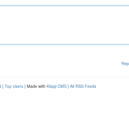
Rep
d
|
Top Users
| Made with
Kliqqi CMS
|
All RSS Feeds