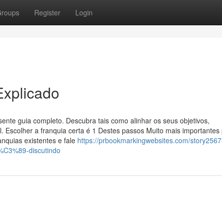
roups
Register
Login
xplicado
ente guia completo. Descubra tais como alinhar os seus objetivos,
l. Escolher a franquia certa é 1 Destes passos Muito mais importantes
anquias existentes e fale
https://prbookmarkingwebsites.com/story256
-%C3%89-discutindo