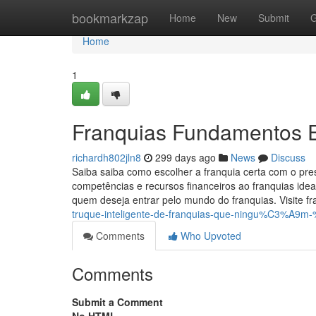
Home
bookmarkzap
Home
New
Submit
G
Home
1
Franquias Fundamentos E
richardh802jln8
299 days ago
News
Discuss
Saiba saiba como escolher a franquia certa com o pres
competências e recursos financeiros ao franquias idea
quem deseja entrar pelo mundo do franquias. Visite fr
truque-inteligente-de-franquias-que-ningu%C3%A9m
Comments
Who Upvoted
Comments
Submit a Comment