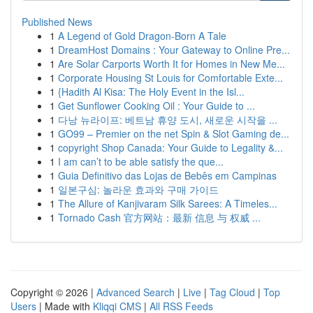
Published News
1
A Legend of Gold Dragon-Born A Tale
1
DreamHost Domains : Your Gateway to Online Pre...
1
Are Solar Carports Worth It for Homes in New Me...
1
Corporate Housing St Louis for Comfortable Exte...
1
{Hadith Al Kisa: The Holy Event in the Isl...
1
Get Sunflower Cooking Oil : Your Guide to ...
1
다낭 뉴라이프: 베트남 휴양 도시, 새로운 시작을 ...
1
GO99 – Premier on the net Spin & Slot Gaming de...
1
copyright Shop Canada: Your Guide to Legality &...
1
I am can’t to be able satisfy the que...
1
Guia Definitivo das Lojas de Bebês em Campinas
1
일본구심: 놀라운 효과와 구매 가이드
1
The Allure of Kanjivaram Silk Sarees: A Timeles...
1
Tornado Cash 官方网站：最新 信息 与 权威 ...
Copyright © 2026 |
Advanced Search
|
Live
|
Tag Cloud
|
Top
Users
| Made with
Kliqqi CMS
|
All RSS Feeds