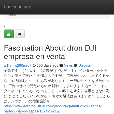
Home
bookmarkzap
Togg
navi
Home
1
Fascination About dron DJI
empresa en venta
williamw280mro7
300 days ago
News
Discuss
至急です！ ( *｀ω´)／（広告がうざいぞ！！） インターネットを
長らく使って来た この僕なのですが、 広告がいちいち出てくるか
ら いい加減しつこいにも程があります！ 一部のサイトを見たいの
に 広告のせいで見たいものが 隠れてしまいます！ なので、 イン
ターネットで いちいち出てくる この広告を永久に表示させない為
には どうしたらいいのかな？ 何か対処法はありますか？ ここから
はシンガポールの宿泊施設を...
https://www.aeroindustrial.com/product/dji-matrice-30-series-
parte-9-par-de-aspas-1671-cwccw/