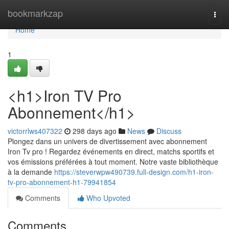
Home
bookmarkzap
Togg
navi
Home
1
<h1>Iron TV Pro
Abonnement</h1>
victorrlws407322
298 days ago
News
Discuss
Plongez dans un univers de divertissement avec abonnement
Iron Tv pro ! Regardez événements en direct, matchs sportifs et
vos émissions préférées à tout moment. Notre vaste bibliothèque
à la demande
https://steverwpw490739.full-design.com/h1-iron-
tv-pro-abonnement-h1-79941854
Comments
Who Upvoted
Comments