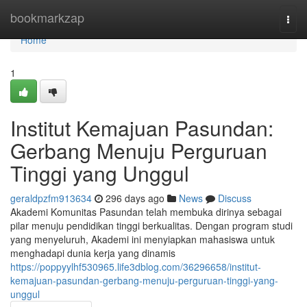
Home
bookmarkzap
Togg
navi
Home
1
Institut Kemajuan Pasundan:
Gerbang Menuju Perguruan
Tinggi yang Unggul
geraldpzfm913634
296 days ago
News
Discuss
Akademi Komunitas Pasundan telah membuka dirinya sebagai
pilar menuju pendidikan tinggi berkualitas. Dengan program studi
yang menyeluruh, Akademi ini menyiapkan mahasiswa untuk
menghadapi dunia kerja yang dinamis
https://poppyylhf530965.life3dblog.com/36296658/institut-
kemajuan-pasundan-gerbang-menuju-perguruan-tinggi-yang-
unggul