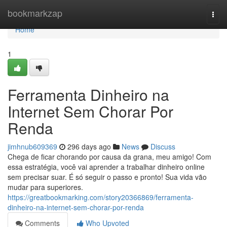
Home
bookmarkzap
Togg
navi
Home
1
Ferramenta Dinheiro na
Internet Sem Chorar Por
Renda
jimhnub609369
296 days ago
News
Discuss
Chega de ficar chorando por causa da grana, meu amigo! Com
essa estratégia, você vai aprender a trabalhar dinheiro online
sem precisar suar. É só seguir o passo e pronto! Sua vida vão
mudar para superiores.
https://greatbookmarking.com/story20366869/ferramenta-
dinheiro-na-internet-sem-chorar-por-renda
Comments
Who Upvoted