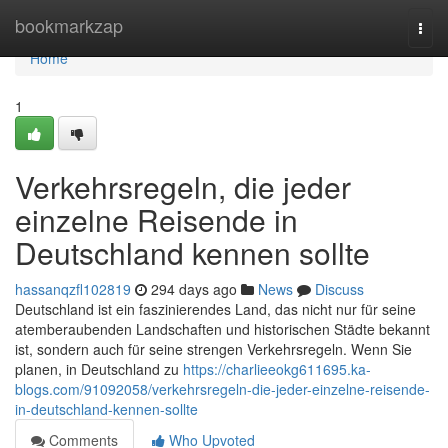
Home
bookmarkzap
Togg
navi
Home
1
Verkehrsregeln, die jeder
einzelne Reisende in
Deutschland kennen sollte
hassanqzfl102819
294 days ago
News
Discuss
Deutschland ist ein faszinierendes Land, das nicht nur für seine
atemberaubenden Landschaften und historischen Städte bekannt
ist, sondern auch für seine strengen Verkehrsregeln. Wenn Sie
planen, in Deutschland zu
https://charlieeokg611695.ka-
blogs.com/91092058/verkehrsregeln-die-jeder-einzelne-reisende-
in-deutschland-kennen-sollte
Comments
Who Upvoted