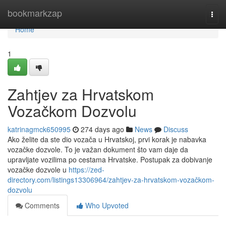
Home
bookmarkzap
Togg
navi
Home
1
Zahtjev za Hrvatskom
Vozačkom Dozvolu
katrinagmck650995
274 days ago
News
Discuss
Ako želite da ste dio vozača u Hrvatskoj, prvi korak je nabavka
vozačke dozvole. To je važan dokument što vam daje da
upravljate vozilima po cestama Hrvatske. Postupak za dobivanje
vozačke dozvole u
https://zed-
directory.com/listings13306964/zahtjev-za-hrvatskom-vozačkom-
dozvolu
Comments
Who Upvoted