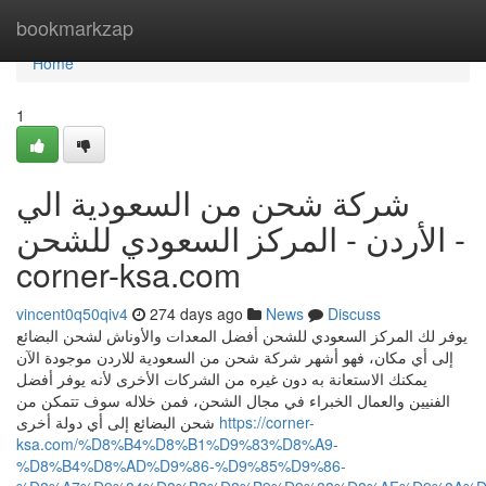
Home
bookmarkzap
Home
1
شركة شحن من السعودية الي
الأردن - المركز السعودي للشحن -
corner-ksa.com
vincent0q50qiv4
274 days ago
News
Discuss
يوفر لك المركز السعودي للشحن أفضل المعدات والأوناش لشحن البضائع
إلى أي مكان، فهو أشهر شركة شحن من السعودية للاردن موجودة الآن
يمكنك الاستعانة به دون غيره من الشركات الأخرى لأنه يوفر أفضل
الفنيين والعمال الخبراء في مجال الشحن، فمن خلاله سوف تتمكن من
شحن البضائع إلى أي دولة أخرى
https://corner-
ksa.com/%D8%B4%D8%B1%D9%83%D8%A9-
%D8%B4%D8%AD%D9%86-%D9%85%D9%86-