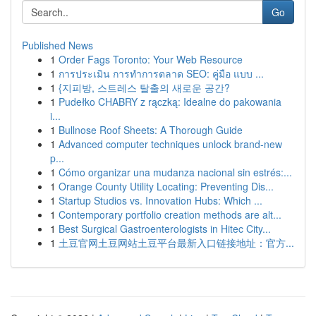
Go
Published News
1
Order Fags Toronto: Your Web Resource
1
การประเมิน การทำการตลาด SEO: คู่มือ แบบ ...
1
{지피방, 스트레스 탈출의 새로운 공간?
1
Pudełko CHABRY z rączką: Idealne do pakowania
i...
1
Bullnose Roof Sheets: A Thorough Guide
1
Advanced computer techniques unlock brand-new
p...
1
Cómo organizar una mudanza nacional sin estrés:...
1
Orange County Utility Locating: Preventing Dis...
1
Startup Studios vs. Innovation Hubs: Which ...
1
Contemporary portfolio creation methods are alt...
1
Best Surgical Gastroenterologists in Hitec City...
1
土豆官网土豆网站土豆平台最新入口链接地址：官方...