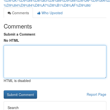
%D8%A7%D9%84%D8%B3%D8%B9%D9%88%D8%AF%D9%8A%D
%D9%84%D9%84%D8%A7%D8%B1%D8%AF%D9%86/
Comments
Who Upvoted
Comments
Submit a Comment
No HTML
HTML is disabled
Report Page
Search