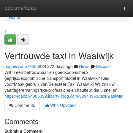
Home
bookmarkzap
Togg
navi
Home
1
Vertrouwde taxi in Waalwijk
poppiexwqp194559
272 days ago
News
Discuss
Wilt u een betrouwbaar en goedkoop/scherp
geprijsd/economische transportmiddel in Waalwijk? Kies
voor/Maak gebruik van/Selecteer Taxi Waalwijk! Wij zijn uw
vaardige/ervaringsrijke/professionele chauffeur die u snel en
https://joanzlyh085399.liberty-blog.com/38344953/taxi-waalwijk
Comments
Who Upvoted
Comments
Submit a Comment