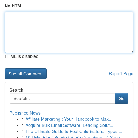
No HTML
HTML is disabled
Report Page
Search
Go
Published News
1
Affiliate Marketing : Your Handbook to Mak...
1
Acquire Bulk Email Software: Leading Solut...
1
The Ultimate Guide to Pool Chlorinators: Types ...
1
10ft Flat Floor Bunded Store Containers: A Secu...