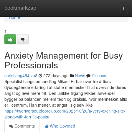
Home
bookmarkzap
Togg
navi
Home
1
Anxiety Management for Busy
Professionals
christiang454fzu8
272 days ago
News
Discuss
Specialist i angstbehandling Mikael H. har over tre årtiers
dybdegående erfaring i at støtte mennesker til at overvinde deres
angst og leve mere frit. Den unikke tilgang Mikael anvender
bygger på balancen mellem teori og praksis, hvor mennesket altid
er i centrum. Han mener, at angst i sig selv ikke
https://tworiversoutdoorclub.com/2025/10/20/a-very-exciting-site-
along-with-terrific-posts/
Comments
Who Upvoted