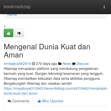
Home
bookmarkzap
Togg
navi
Home
1
Mengenal Dunia Kuat dan
Aman
emiliajecy662919
270 days ago
News
Discuss
Hitamqq merupakan platform yang mendukung pengalaman
bermain yang kuat. Dengan teknologi keamanan yang tangguh,
Hitamqq memastikan kekuatan data serta aktivitas pengguna.
Bergabunglah Hitamqq dan rasakan sendiri
https://mayabcyw313943.thenerdsblog.com/44318462/menjelajah-
dunia-kuat-dan-aman
Comments
Who Upvoted