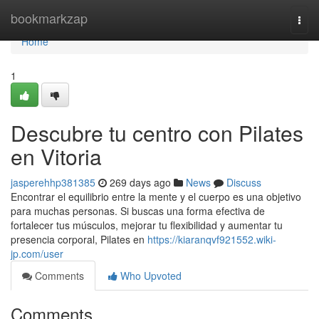
Home
bookmarkzap
Togg
navi
Home
1
Descubre tu centro con Pilates
en Vitoria
jasperehhp381385
269 days ago
News
Discuss
Encontrar el equilibrio entre la mente y el cuerpo es una objetivo
para muchas personas. Si buscas una forma efectiva de
fortalecer tus músculos, mejorar tu flexibilidad y aumentar tu
presencia corporal, Pilates en
https://kiaranqvf921552.wiki-
jp.com/user
Comments
Who Upvoted
Comments